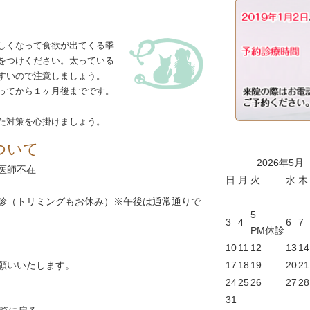
しくなって食欲が出てくる季
をつけください。太っている
すいので注意しましょう。
ってから１ヶ月後までです。
た対策を心掛けましょう。
ついて
2026年5月
医師不在
日
月
火
水
木
診（トリミングもお休み）※午後は通常通りで
5
3
4
6
7
PM休診
10
11
12
13
14
願いいたします。
17
18
19
20
21
24
25
26
27
28
31